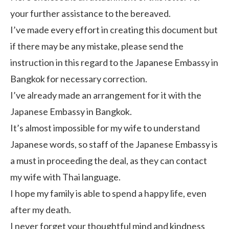
your further assistance to the bereaved.
I’ve made every effort in creating this document but
if there may be any mistake, please send the
instruction in this regard to the Japanese Embassy in
Bangkok for necessary correction.
I’ve already made an arrangement for it with the
Japanese Embassy in Bangkok.
It’s almost impossible for my wife to understand
Japanese words, so staff of the Japanese Embassy is
a must in proceeding the deal, as they can contact
my wife with Thai language.
I hope my family is able to spend a happy life, even
after my death.
I never forget your thoughtful mind and kindness