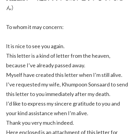
ん）
To whom it may concern:
It is nice to see you again.
This letter is a kind of letter from the heaven,
because I’ve already passed away.
Myself have created this letter when I’m still alive.
I’ve requested my wife, Khumpoon Sonsaard to send
this letter to you immediately after my death.
I’d like to express my sincere gratitude to you and
your kind assistance when I’m alive.
Thank you very much indeed.
Here enclosed is an attachment of this letter for