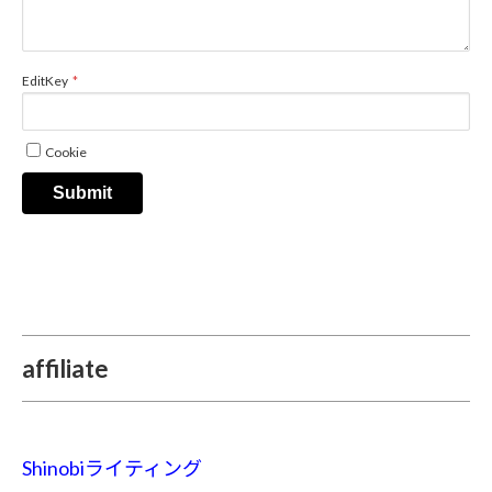
EditKey
Cookie
Submit
affiliate
Shinobiライティング