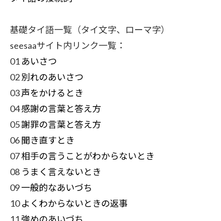
基礎タイ語一覧（タイ文字、ローマ字）
seesaaサイト内リンク一覧：
01
あいさつ
02
別れのあいさつ
03
声をかけるとき
04
感謝の言葉と答え方
05
謝罪の言葉と答え方
06
聞き直すとき
07
相手の言うことがわからないとき
08
うまく言えないとき
09
一般的なあいづち
10
よくわからないときの返事
11
強めのあいづち