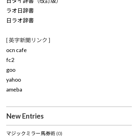
日タイ辞書（改訂版）
ラオ日辞書
日ラオ辞書
[ 英字新聞リンク ]
ocn cafe
fc2
goo
yahoo
ameba
New Entries
マジックミラー馬券術
(0)