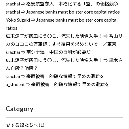
srachai
⇒
格安航空参入 本格化する「空」の価格競争
srachai
⇒
Japanese banks must bolster core capital ratios
Yoko Suzuki
⇒
Japanese banks must bolster core capital
ratios
広末涼子が灰皿にう〇こ、流失した映像入手！
⇒
香山リ
カのココロの万華鏡：すぐ結果を求めないで ／東京
srachai
⇒
南シナ海 中国の自制が必要だ
広末涼子が灰皿にう〇こ、流失した映像入手！
⇒
黒木さ
ん自殺？他殺？
srachai
⇒
豪雨被害 的確な情報で早めの避難を
a_student
⇒
豪雨被害 的確な情報で早めの避難を
Category
愛する娘たちへ
(1)