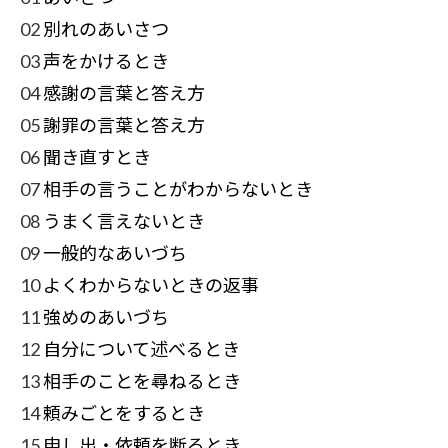
02
別れのあいさつ
03
声をかけるとき
04
感謝の言葉と答え方
05
謝罪の言葉と答え方
06
聞き直すとき
07
相手の言うことがわからないとき
08
うまく言えないとき
09
一般的なあいづち
10
よくわからないときの返事
11
強めのあいづち
12
自分について述べるとき
13
相手のことを尋ねるとき
14
頼みごとをするとき
15
申し出・依頼を断るとき