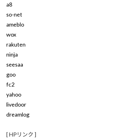
a8
so-net
ameblo
wox
rakuten
ninja
seesaa
goo
fc2
yahoo
livedoor
dreamlog
[ HPリンク ]