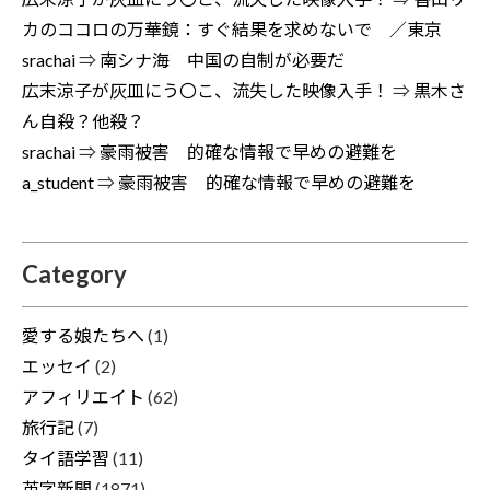
カのココロの万華鏡：すぐ結果を求めないで ／東京
srachai
⇒
南シナ海 中国の自制が必要だ
広末涼子が灰皿にう〇こ、流失した映像入手！
⇒
黒木さ
ん自殺？他殺？
srachai
⇒
豪雨被害 的確な情報で早めの避難を
a_student
⇒
豪雨被害 的確な情報で早めの避難を
Category
愛する娘たちへ
(1)
エッセイ
(2)
アフィリエイト
(62)
旅行記
(7)
タイ語学習
(11)
英字新聞
(1871)