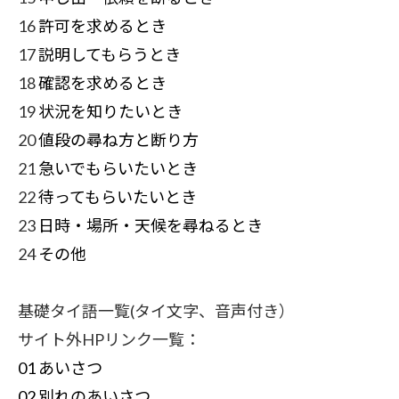
16
許可を求めるとき
17
説明してもらうとき
18
確認を求めるとき
19
状況を知りたいとき
20
値段の尋ね方と断り方
21
急いでもらいたいとき
22
待ってもらいたいとき
23
日時・場所・天候を尋ねるとき
24
その他
基礎タイ語一覧(タイ文字、音声付き）
サイト外HPリンク一覧：
01 あいさつ
02 別れのあいさつ