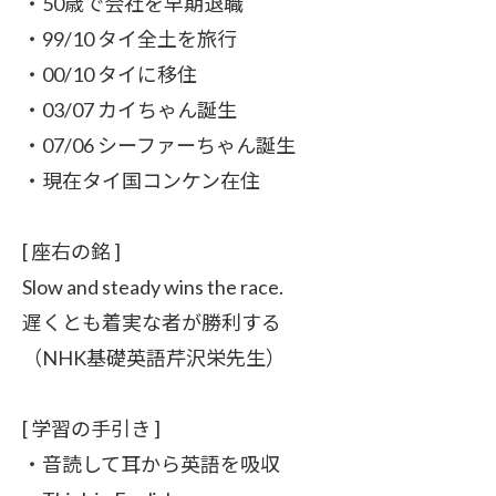
・50歳で会社を早期退職
・99/10 タイ全土を旅行
・00/10 タイに移住
・03/07 カイちゃん誕生
・07/06 シーファーちゃん誕生
・現在タイ国コンケン在住
[ 座右の銘 ]
Slow and steady wins the race.
遅くとも着実な者が勝利する
（NHK基礎英語芹沢栄先生）
[ 学習の手引き ]
・音読して耳から英語を吸収